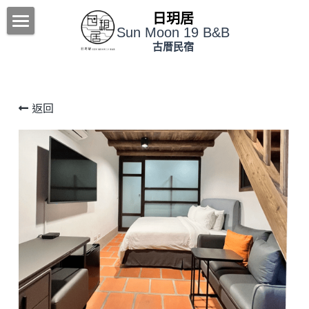
×
日玥居
商品分類
Sun Moon 19 B&B
金門旅遊
古厝民宿
所有商品分類
放空自我
返回
時尚百年古厝
客房及旅遊服務
優質民宿
金門自由行
行程建議